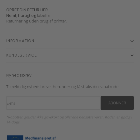
OPRET DIN RETUR HER
Nemt, hurtigt og labelfri
Returnering uden brug af printer.
INFORMATION
KUNDESERVICE
Nyhedsbrev
Tilmeld dig nyhedsbrevet herunder og få straks din rabatkode.
E-mail
ABONNÉR
*Rabatten gælder ikke gavekort og allerede nedsatte varer. Koden er gyldig i
14 dage.