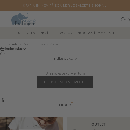
Spring til indhold
SPAR MIN. 40% PÅ SOMMERUDSALGET |
SHOP NU
Glade Rollinger
Søg
Ku
Menu
HURTIG LEVERING | FRI FRAGT OVER 499 DKK | E-MÆRKET
Forside
/
Name It Shorts Vivian
Indkøbskurv
Indkøbskurv
Din indkøbskurv er tom
FORTSÆT MED AT HANDLE
Tilbud
OUTLET
4 for 3