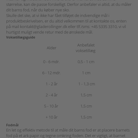
størrelse, kan de passe forskelligt. Derfor anbefaler vi altid, at du måler
dit barns fod, når du køber nye sko.
Skulle det ske, at vi ikke har fået tilføjet de indvendige mål i
produktbeskrivelsen,
er du altid velkommen til at kontakte os, enten
på mail
kontakt@gladerollinger.dk
eller tlf./sms:
+45 5335 3310
, vi vil
hurtigst muligt vende retur med de ønskede mål.
Voksetillægsguide
Anbefalet
Alder
voksetillæg
0 - 6 mdr.
0,5 - 1 cm
6 - 12 mdr.
1 cm
1 - 2 år
1 - 1,3 cm
2 - 4 år
1,5 cm
5 - 10 år
1,5 cm
+ 10 år
1,5 cm
Fodmål
En let og effektiv metode til at måle dit barns fod er at placere barnets
fod på et ark papir og tegne omkring foden. Det er vigtigt, at barnet