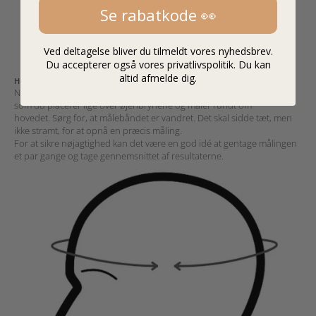
Se rabatkode 👀
2 - 4 år
50 - 52 cm
4 - 6 år
52 - 54 cm
Ved deltagelse bliver du tilmeldt vores nyhedsbrev.
6 - 8 år
54 - 57 cm
Du accepterer også vores privatlivspolitik. Du kan
altid afmelde dig.
Hovedmål
Når du måler dit barns hovedomkreds, skal du bruge et målebånd,
som du placerer lige over øjenbrynene og måler rundt om
hovedet.
Sørg for, at målebåndet er vandret. Det skal sidde tæt, men
ikke stramt, for at opnå en præcis måling.
For at sikre nøjagtighed kan det være en god idé at gentage målingen
et par gange og tage gennemsnittet af resultaterne.