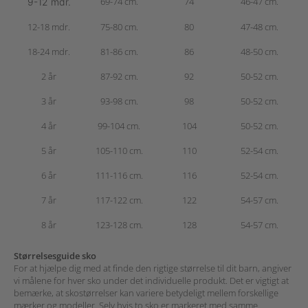
69-74 cm.
74
46-47 cm.
9-12 mdr.
12-18 mdr.
75-80 cm.
80
47-48 cm.
18-24 mdr.
81-86 cm.
86
48-50 cm.
2 år
87-92 cm.
92
50-52 cm.
3 år
93-98 cm.
98
50-52 cm.
4 år
99-104 cm.
104
50-52 cm.
5 år
105-110 cm.
110
52-54 cm.
6 år
111-116 cm.
116
52-54 cm.
7 år
117-122 cm.
122
54-57 cm.
8 år
123-128 cm.
128
54-57 cm.
Størrelsesguide sko
For at hjælpe dig med at finde den rigtige størrelse til dit barn, angiver
vi målene for hver sko under det individuelle produkt.
Det er vigtigt at
bemærke, at skostørrelser kan variere betydeligt mellem forskellige
mærker og modeller. Selv hvis to sko er markeret med samme