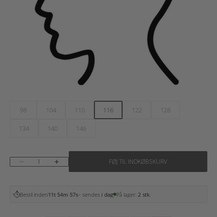
98
104
110
116
122
128
134
140
146
Sænk antal
Øg antal
FØJ TIL INDKØBSKURV
Bestil inden
11t 54m 57s
– sendes
i dag
På lager:
2 stk.