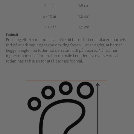
2 - 4 år
1,5 cm
5 - 10 år
1,5 cm
+ 10 år
1,5 cm
Fodmål
En let og effektiv metode til at måle dit barns fod er at placere barnets
fod på et ark papir og tegne omkring foden. Det er vigtigt, at barnet
lægger vægten på foden, så den står fladt på papiret. Når du har
tegnet omridset af foden, kan du måle længden fra øverste del af
foden ned til hælen for at få barnets fodmål.