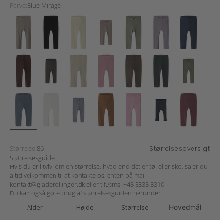
Farve:
Blue Mirage
Størrelse:
86
Størrelsesoversigt
Størrelsesguide
Hvis du er i tvivl om en størrelse, hvad end det er tøj eller sko, så er du
altid velkommen til at kontakte os, enten på mail
kontakt@gladerollinger.dk
eller tlf./sms:
+45 5335 3310
.
Du kan også gøre brug af størrelsesguiden herunder.
Alder
Højde
Størrelse
Hovedmål