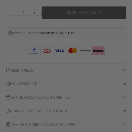
Sænk antal
Øg antal
FØJ TIL INDKØBSKURV
Bestil nu – sendes
mandag
På lager:
1 stk.
BESKRIVELSE
KUNDESERVICE
GRATIS FRAGT VED KØB OVER 499,-
HURTIG LEVERING 1-2 HVERDAGE
NEM RETUR MED 14 DAGES RETURRET