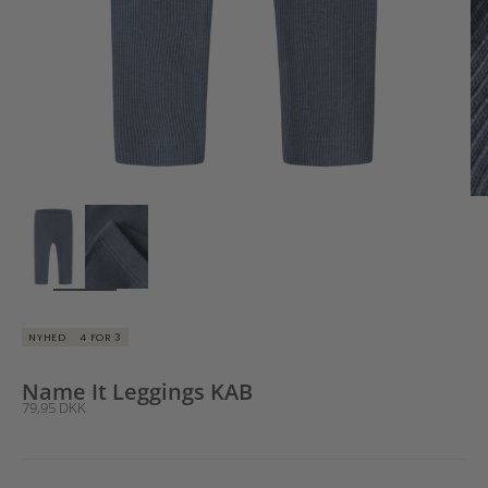
ZOOM
NYHED
4 FOR 3
Name It Leggings KAB
Salgspris
79,95 DKK