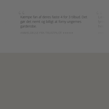
“
“
Kæmpe fan af deres faste 4 for 3 tilbud. Det
Lækre mæ
r
gør det nemt og billigt at forny ungernes
lynhurtig 
garderobe.
helt sikker
ANMELDELSE FRA TRUSTPILOT ⭐⭐⭐⭐⭐
ANMELDELS