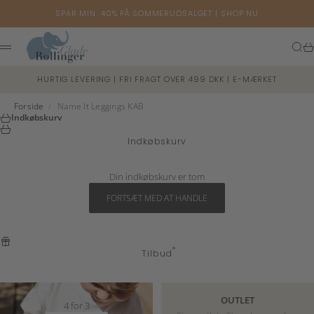
Spring til indhold
SPAR MIN. 40% PÅ SOMMERUDSALGET |
SHOP NU
Glade Rollinger
Søg
Ku
Menu
HURTIG LEVERING | FRI FRAGT OVER 499 DKK | E-MÆRKET
Forside
/
Name It Leggings KAB
Indkøbskurv
Indkøbskurv
Din indkøbskurv er tom
FORTSÆT MED AT HANDLE
Tilbud
OUTLET
4 for 3