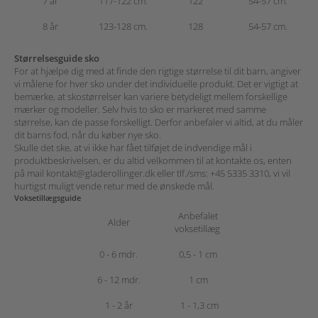
7 år
117-122 cm.
122
54-57 cm.
8 år
123-128 cm.
128
54-57 cm.
Størrelsesguide sko
For at hjælpe dig med at finde den rigtige størrelse til dit barn, angiver
vi målene for hver sko under det individuelle produkt.
Det er vigtigt at
bemærke, at skostørrelser kan variere betydeligt mellem forskellige
mærker og modeller. Selv hvis to sko er markeret med samme
størrelse, kan de passe forskelligt. Derfor anbefaler vi altid, at du måler
dit barns fod, når du køber nye sko.
Skulle det ske, at vi ikke har fået tilføjet de indvendige mål i
produktbeskrivelsen,
er du altid velkommen til at kontakte os, enten
på mail
kontakt@gladerollinger.dk
eller tlf./sms:
+45 5335 3310
, vi vil
hurtigst muligt vende retur med de ønskede mål.
Voksetillægsguide
Anbefalet
Alder
voksetillæg
0 - 6 mdr.
0,5 - 1 cm
6 - 12 mdr.
1 cm
1 - 2 år
1 - 1,3 cm