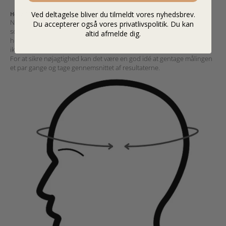
6 - 8 år
54 - 57 cm
Ved deltagelse bliver du tilmeldt vores nyhedsbrev.
Hovedmål
Når du måler dit barns hovedomkreds, skal du bruge et målebånd,
Du accepterer også vores privatlivspolitik. Du kan
som du placerer lige over øjenbrynene og måler rundt om
altid afmelde dig.
hovedet.
Sørg for, at målebåndet er vandret. Det skal sidde tæt, men
ikke stramt, for at opnå en præcis måling.
For at sikre nøjagtighed kan det være en god idé at gentage målingen
et par gange og tage gennemsnittet af resultaterne.