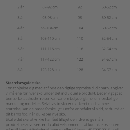
2 år
87-92 cm.
92
50-52 cm.
3 år
93-98 cm.
98
50-52 cm.
4 år
99-104 cm.
104
50-52 cm.
5 år
105-110 cm.
110
52-54 cm.
6 år
111-116 cm.
116
52-54 cm.
7 år
117-122 cm.
122
54-57 cm.
8 år
123-128 cm.
128
54-57 cm.
Størrelsesguide sko
For at hjælpe dig med at finde den rigtige størrelse til dit barn, angiver
vi målene for hver sko under det individuelle produkt.
Det er vigtigt at
bemærke, at skostørrelser kan variere betydeligt mellem forskellige
mærker og modeller. Selv hvis to sko er markeret med samme
størrelse, kan de passe forskelligt. Derfor anbefaler vi altid, at du måler
dit barns fod, når du køber nye sko.
Skulle det ske, at vi ikke har fået tilføjet de indvendige mål i
produktbeskrivelsen,
er du altid velkommen til at kontakte os, enten
på mail
kontakt@gladerollinger.dk
eller tlf./sms:
+45 5335 3310
, vi vil