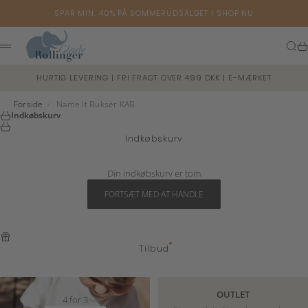
Spring til indhold
SPAR MIN. 40% PÅ SOMMERUDSALGET |
SHOP NU
Glade Rollinger
Søg
Ku
Menu
HURTIG LEVERING | FRI FRAGT OVER 499 DKK | E-MÆRKET
Forside
/
Name It Bukser KAB
Indkøbskurv
Indkøbskurv
Din indkøbskurv er tom
FORTSÆT MED AT HANDLE
Tilbud
OUTLET
4 for 3