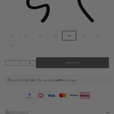
50
56
62
68
74
80
86
92
Sænk antal
Øg antal
UDSOLGT
Bestil inden
04t 34m 10s
– sendes
i dag
Ikke på lager
BESKRIVELSE