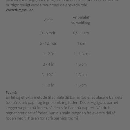
hurtigst muligt vende retur med de ønskede mål.
Voksetillægsguide
Anbefalet
Alder
voksetillæg
0 - 6 mdr.
0,5 - 1 cm
6 - 12 mdr.
1 cm
1 - 2 år
1 - 1,3 cm
2 - 4 år
1,5 cm
5 - 10 år
1,5 cm
+ 10 år
1,5 cm
Fodmål
En let og effektiv metode til at måle dit barns fod er at placere barnets
fod på et ark papir og tegne omkring foden. Det er vigtigt, at barnet
lægger vægten på foden, så den står fladt på papiret. Når du har
tegnet omridset af foden, kan du måle længden fra øverste del af
foden ned til hælen for at få barnets fodmål.