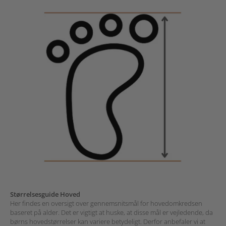
Størrelsesguide Hoved
Her findes en oversigt over gennemsnitsmål for hovedomkredsen
baseret på alder. Det er vigtigt at huske, at disse mål er vejledende, da
børns hovedstørrelser kan variere betydeligt. Derfor anbefaler vi at