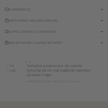
KUNDESERVICE
GRATIS FRAGT VED KØB OVER 499,-
HURTIG LEVERING 1-2 HVERDAGE
NEM RETUR MED 14 DAGES RETURRET
“
“
så fint
Fantastisk kundeservice. De svarede
Kæmpe
børnetøj
lynhurtigt på min mail angående størrelser
gør d
på Name It tøjet.
garde
ANMELDELSE FRA TRUSTPILOT ⭐⭐⭐⭐⭐
ANMEL