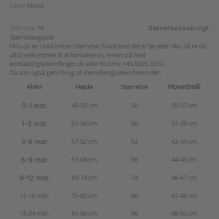
Farve:
Morel
Størrelse:
74
Størrelsesoversigt
Størrelsesguide
Hvis du er i tvivl om en størrelse, hvad end det er tøj eller sko, så er du
altid velkommen til at kontakte os, enten på mail
kontakt@gladerollinger.dk
eller tlf./sms:
+45 5335 3310
.
Du kan også gøre brug af størrelsesguiden herunder.
Alder
Højde
Størrelse
Hovedmål
45-50 cm.
50
35-37 cm.
0-1 mdr.
51-56 cm.
56
37-39 cm.
1-3 mdr.
57-62 cm.
62
42-44 cm.
3-6 mdr.
63-68 cm.
68
44-46 cm.
6-9 mdr.
69-74 cm.
74
46-47 cm.
9-12 mdr.
12-18 mdr.
75-80 cm.
80
47-48 cm.
18-24 mdr.
81-86 cm.
86
48-50 cm.