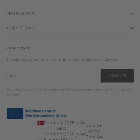
INFORMATION
KUNDESERVICE
Nyhedsbrev
Tilmeld dig nyhedsbrevet herunder og få straks din rabatkode.
E-mail
ABONNÉR
*Rabatten gælder ikke gavekort og allerede nedsatte varer. Koden er gyldig i
14 dage.
Danmark (DKK kr.)
Dansk
Land
Sprog
Danmark (DKK kr.)
Dansk
Sverige (SEK kr)