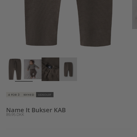
ZOOM
4 FOR 3
NYHED
UDSOLGT
Name It Bukser KAB
Salgspris
89,95 DKK