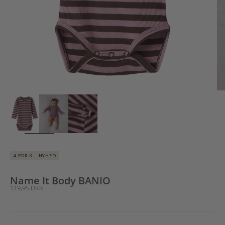
ZOOM
4 FOR 3
NYHED
Name It Body BANIO
Salgspris
119,95 DKK