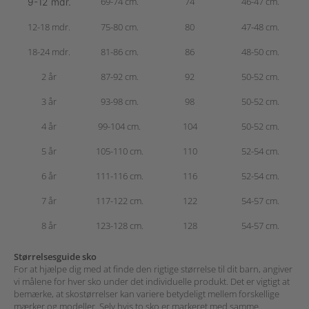
69-74 cm.
74
46-47 cm.
9-12 mdr.
12-18 mdr.
75-80 cm.
80
47-48 cm.
18-24 mdr.
81-86 cm.
86
48-50 cm.
2 år
87-92 cm.
92
50-52 cm.
3 år
93-98 cm.
98
50-52 cm.
4 år
99-104 cm.
104
50-52 cm.
5 år
105-110 cm.
110
52-54 cm.
6 år
111-116 cm.
116
52-54 cm.
7 år
117-122 cm.
122
54-57 cm.
8 år
123-128 cm.
128
54-57 cm.
Størrelsesguide sko
For at hjælpe dig med at finde den rigtige størrelse til dit barn, angiver
vi målene for hver sko under det individuelle produkt.
Det er vigtigt at
bemærke, at skostørrelser kan variere betydeligt mellem forskellige
mærker og modeller. Selv hvis to sko er markeret med samme