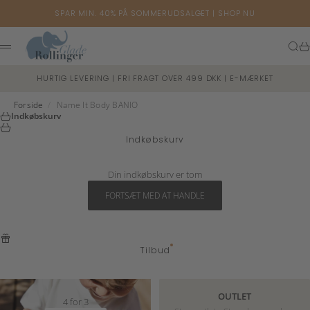
Spring til indhold
SPAR MIN. 40% PÅ SOMMERUDSALGET |
SHOP NU
Glade Rollinger
Søg
Ku
Menu
HURTIG LEVERING | FRI FRAGT OVER 499 DKK | E-MÆRKET
Forside
/
Name It Body BANIO
Indkøbskurv
Indkøbskurv
Din indkøbskurv er tom
FORTSÆT MED AT HANDLE
Tilbud
OUTLET
4 for 3