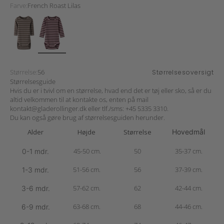
Farve:
French Roast Lilas
Størrelse:
56
Størrelsesoversigt
Størrelsesguide
Hvis du er i tvivl om en størrelse, hvad end det er tøj eller sko, så er du
altid velkommen til at kontakte os, enten på mail
kontakt@gladerollinger.dk
eller tlf./sms:
+45 5335 3310
.
Du kan også gøre brug af størrelsesguiden herunder.
Alder
Højde
Størrelse
Hovedmål
45-50 cm.
50
35-37 cm.
0-1 mdr.
51-56 cm.
56
37-39 cm.
1-3 mdr.
57-62 cm.
62
42-44 cm.
3-6 mdr.
63-68 cm.
68
44-46 cm.
6-9 mdr.