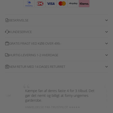
BESKRIVELSE
KUNDESERVICE
GRATIS FRAGT VED KØB OVER 499,-
HURTIG LEVERING 1-2 HVERDAGE
NEM RETUR MED 14 DAGES RETURRET
“
“
Kæmpe fan af deres faste 4 for 3 tilbud. Det
Lækre 
lser
gør det nemt og billigt at forny ungernes
lynhurt
garderobe.
helt sik
ANMELDELSE FRA TRUSTPILOT ⭐⭐⭐⭐⭐
ANMELD