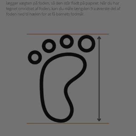
lægger vægten på foden, så den står fladt på papiret. Når du har
tegnet omridset af foden, kan du måle længden fra øverste del af
foden ned til hælen for at få barnets fodmål.