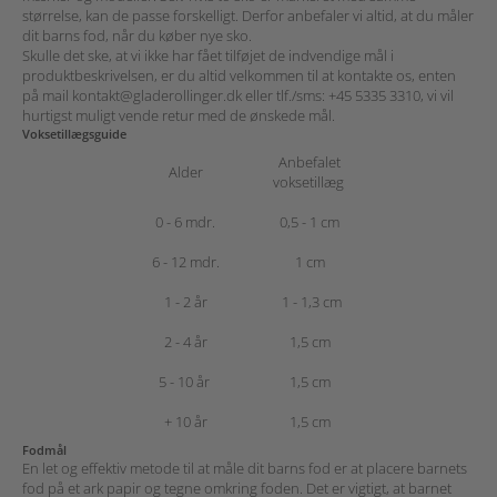
størrelse, kan de passe forskelligt. Derfor anbefaler vi altid, at du måler
dit barns fod, når du køber nye sko.
Skulle det ske, at vi ikke har fået tilføjet de indvendige mål i
produktbeskrivelsen,
er du altid velkommen til at kontakte os, enten
på mail
kontakt@gladerollinger.dk
eller tlf./sms:
+45 5335 3310
, vi vil
hurtigst muligt vende retur med de ønskede mål.
Voksetillægsguide
Anbefalet
Alder
voksetillæg
0 - 6 mdr.
0,5 - 1 cm
6 - 12 mdr.
1 cm
1 - 2 år
1 - 1,3 cm
2 - 4 år
1,5 cm
5 - 10 år
1,5 cm
+ 10 år
1,5 cm
Fodmål
En let og effektiv metode til at måle dit barns fod er at placere barnets
fod på et ark papir og tegne omkring foden. Det er vigtigt, at barnet