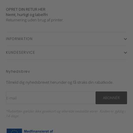
OPRET DIN RETUR HER
Nemt, hurtigt og labelfri
Returnering uden brug af printer.
INFORMATION
KUNDESERVICE
Nyhedsbrev
Tilmeld dig nyhedsbrevet herunder og få straks din rabatkode.
E-mail
ABONNÉR
*Rabatten gælder ikke gavekort og allerede nedsatte varer. Koden er gyldig i
14 dage.