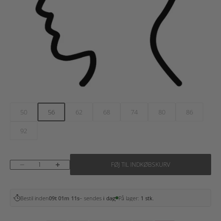
50
56
62
68
74
80
86
92
Sænk antal
Øg antal
FØJ TIL INDKØBSKURV
Bestil inden
09t 01m 10s
– sendes
i dag
På lager:
1 stk.