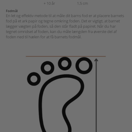
+ 10 år
1,5 cm
Fodmål
En let og effektiv metode til at måle dit barns fod er at placere barnets
fod på et ark papir og tegne omkring foden. Det er vigtigt, at barnet
lægger vægten på foden, så den står fladt på papiret. Når du har
tegnet omridset af foden, kan du måle længden fra øverste del af
foden ned til hælen for at få barnets fodmål.