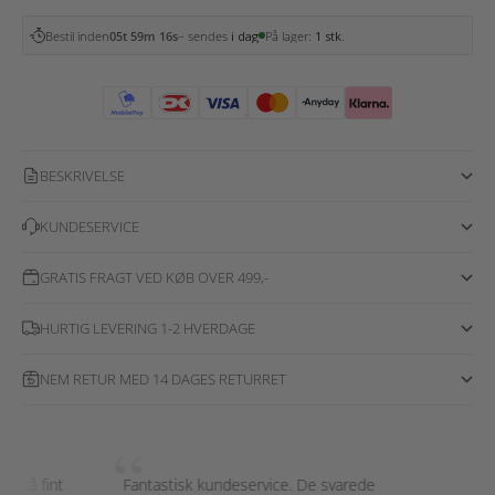
Bestil inden
05t 59m 15s
– sendes
i dag
På lager:
1 stk.
BESKRIVELSE
KUNDESERVICE
GRATIS FRAGT VED KØB OVER 499,-
HURTIG LEVERING 1-2 HVERDAGE
NEM RETUR MED 14 DAGES RETURRET
“
“
så fint
Fantastisk kundeservice. De svarede
Kæmpe