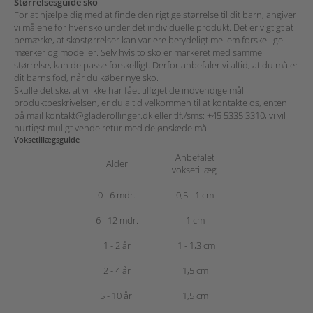
Størrelsesguide sko
For at hjælpe dig med at finde den rigtige størrelse til dit barn, angiver
vi målene for hver sko under det individuelle produkt.
Det er vigtigt at
bemærke, at skostørrelser kan variere betydeligt mellem forskellige
mærker og modeller. Selv hvis to sko er markeret med samme
størrelse, kan de passe forskelligt. Derfor anbefaler vi altid, at du måler
dit barns fod, når du køber nye sko.
Skulle det ske, at vi ikke har fået tilføjet de indvendige mål i
produktbeskrivelsen,
er du altid velkommen til at kontakte os, enten
på mail
kontakt@gladerollinger.dk
eller tlf./sms:
+45 5335 3310
, vi vil
hurtigst muligt vende retur med de ønskede mål.
Voksetillægsguide
Anbefalet
Alder
voksetillæg
0 - 6 mdr.
0,5 - 1 cm
6 - 12 mdr.
1 cm
1 - 2 år
1 - 1,3 cm
2 - 4 år
1,5 cm
5 - 10 år
1,5 cm