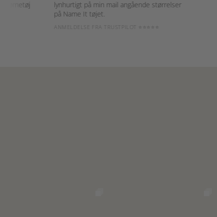
ørnetøj
lynhurtigt på min mail angående størrelser
gør de
på Name It tøjet.
garde
ANMELDELSE FRA TRUSTPILOT ⭐⭐⭐⭐⭐
ANMEL