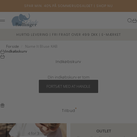
Spring til indhold
SPAR MIN. 40% PÅ SOMMERUDSALGET |
SHOP NU
Glade Rollinger
Søg
Ku
Menu
HURTIG LEVERING | FRI FRAGT OVER 499 DKK | E-MÆRKET
Forside
/
Name It Bluse KAB
Indkøbskurv
Indkøbskurv
Din indkøbskurv er tom
FORTSÆT MED AT HANDLE
Tilbud
OUTLET
4 for 3