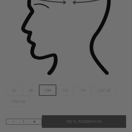
92
98
104
110
116
122/128
134/140
Sænk antal
Øg antal
FØJ TIL INDKØBSKURV