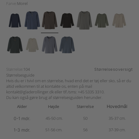
Farve:
Morel
Størrelse:
104
Størrelsesoversigt
Størrelsesguide
Hvis du er i tvivl om en størrelse, hvad end det er tøj eller sko, så er du
altid velkommen til at kontakte os, enten på mail
kontakt@gladerollinger.dk
eller tlf./sms:
+45 5335 3310
.
Du kan også gøre brug af størrelsesguiden herunder.
Alder
Højde
Størrelse
Hovedmål
45-50 cm.
50
35-37 cm.
0-1 mdr.
51-56 cm.
56
37-39 cm.
1-3 mdr.