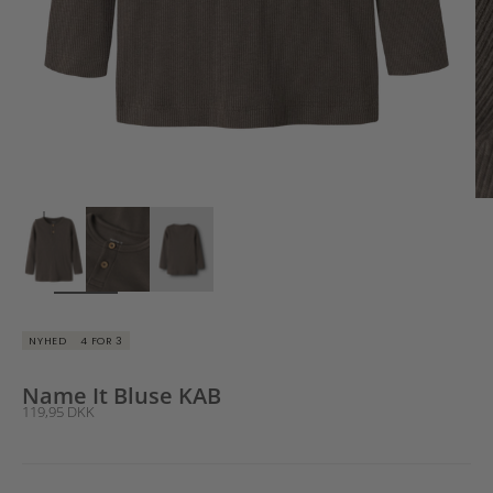
ZOOM
NYHED
4 FOR 3
Name It Bluse KAB
Salgspris
119,95 DKK